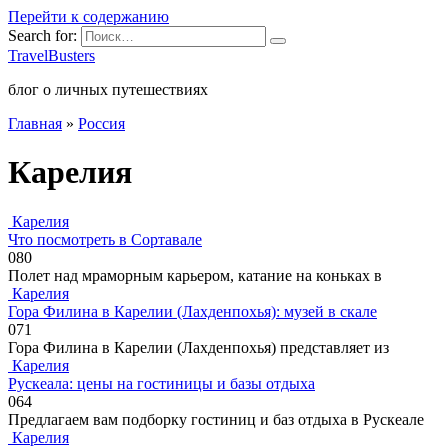
Перейти к содержанию
Search for:
TravelBusters
блог о личных путешествиях
Главная
»
Россия
Карелия
Карелия
Что посмотреть в Сортавале
0
80
Полет над мраморным карьером, катание на коньках в
Карелия
Гора Филина в Карелии (Лахденпохья): музей в скале
0
71
Гора Филина в Карелии (Лахденпохья) представляет из
Карелия
Рускеала: цены на гостиницы и базы отдыха
0
64
Предлагаем вам подборку гостиниц и баз отдыха в Рускеале
Карелия