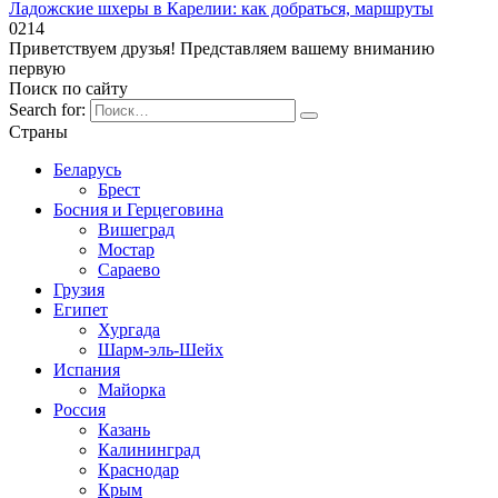
Ладожские шхеры в Карелии: как добраться, маршруты
0
214
Приветствуем друзья! Представляем вашему вниманию
первую
Поиск по сайту
Search for:
Страны
Беларусь
Брест
Босния и Герцеговина
Вишеград
Мостар
Сараево
Грузия
Египет
Хургада
Шарм-эль-Шейх
Испания
Майорка
Россия
Казань
Калининград
Краснодар
Крым