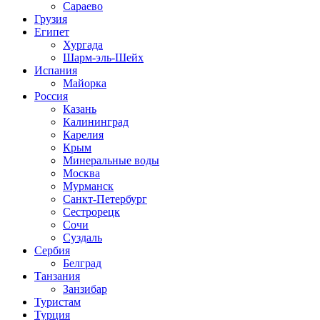
Сараево
Грузия
Египет
Хургада
Шарм-эль-Шейх
Испания
Майорка
Россия
Казань
Калининград
Карелия
Крым
Минеральные воды
Москва
Мурманск
Санкт-Петербург
Сестрорецк
Сочи
Суздаль
Сербия
Белград
Танзания
Занзибар
Туристам
Турция