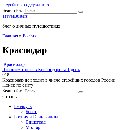
Перейти к содержанию
Search for:
TravelBusters
блог о личных путешествиях
Главная
»
Россия
Краснодар
Краснодар
Что посмотреть в Краснодаре за 1 день
0
182
Краснодар не входит в число старейших городов России
Поиск по сайту
Search for:
Страны
Беларусь
Брест
Босния и Герцеговина
Вишеград
Мостар