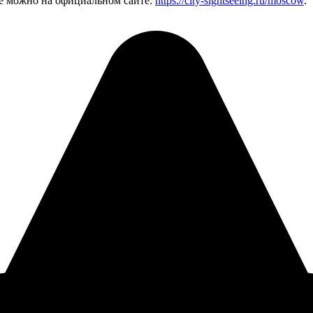
се можно на официальном сайте:
https://city-sightseeing.ru/moscow
.