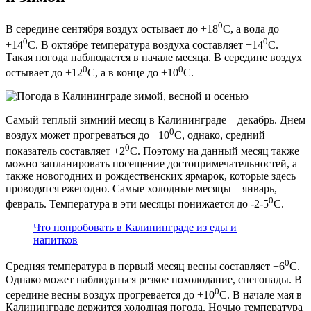
0
В середине сентября воздух остывает до +18
С, а вода до
0
0
+14
С. В октябре температура воздуха составляет +14
С.
Такая погода наблюдается в начале месяца. В середине воздух
0
0
остывает до +12
С, а в конце до +10
С.
Самый теплый зимний месяц в Калининграде – декабрь. Днем
0
воздух может прогреваться до +10
С, однако, средний
0
показатель составляет +2
С. Поэтому на данный месяц также
можно запланировать посещение достопримечательностей, а
также новогодних и рождественских ярмарок, которые здесь
проводятся ежегодно. Самые холодные месяцы – январь,
0
февраль. Температура в эти месяцы понижается до -2-5
С.
Что попробовать в Калининграде из еды и
напитков
0
Средняя температура в первый месяц весны составляет +6
С.
Однако может наблюдаться резкое похолодание, снегопады. В
0
середине весны воздух прогревается до +10
С. В начале мая в
Калининграде держится холодная погода. Ночью температура