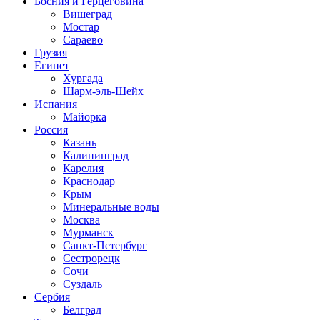
Босния и Герцеговина
Вишеград
Мостар
Сараево
Грузия
Египет
Хургада
Шарм-эль-Шейх
Испания
Майорка
Россия
Казань
Калининград
Карелия
Краснодар
Крым
Минеральные воды
Москва
Мурманск
Санкт-Петербург
Сестрорецк
Сочи
Суздаль
Сербия
Белград